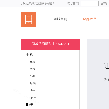
Hi
, 欢迎来到某某数码商城！
电子邮箱
密码
商城首页
全部产品
商城所有商品
|
PRODUCT
手机
苹果
华为
小米
2
魅族
vivo
oppo
配件